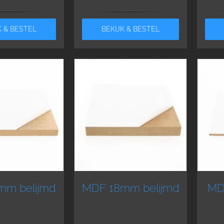
K & BESTEL
BEKIJK & BESTEL
mm belijmd
MDF 18mm belijmd
MD