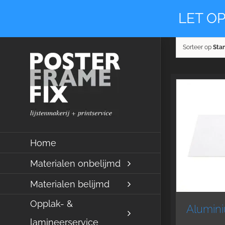
Ga
LET OP
naar
inhoud
Sorteer op
Sta
Home
Materialen onbelijmd
Materialen belijmd
Opplak- &
Alumini
lamineerservice