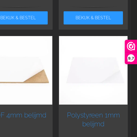
BEKIJK & BESTEL
BEKIJK & BESTEL
9,7
F 4mm belijmd
Polystyreen 1mm
belijmd