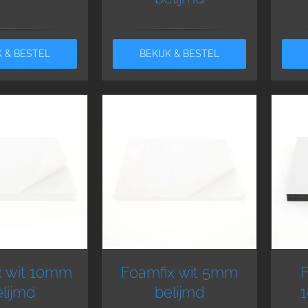
K & BESTEL
BEKIJK & BESTEL
x wit 10mm
Foamfix wit 5mm
lijmd
belijmd