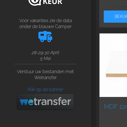
BEKIJ
Voor vakanties zie de data
onder de blauwe Camper
28-29-30 April
5 Mei
Verstuur uw bestanden met
Wetransfer
Klik op de banner
MDF 12