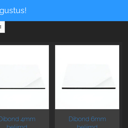
gustus!
Dibond 4mm
Dibond 6mm
belijmd
belijmd