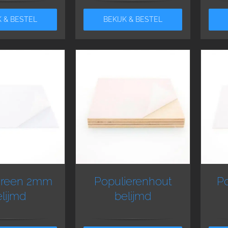
K & BESTEL
BEKIJK & BESTEL
yreen 2mm
Populierenhout
Po
lijmd
belijmd