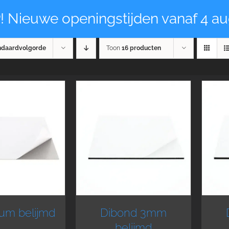
! Nieuwe openingstijden vanaf 4 au
ndaardvolgorde
Toon
16 producten
um belijmd
Dibond 3mm
belijmd