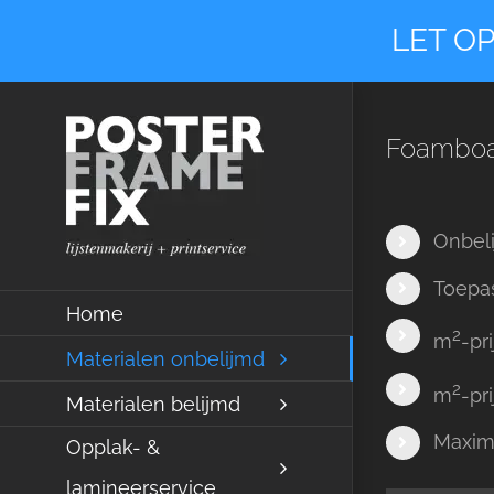
Ga
LET OP
naar
inhoud
Foamboa
Onbeli
Toepas
Home
2
m
-pr
Materialen onbelijmd
2
m
-pr
Materialen belijmd
Maxim
Opplak- &
lamineerservice