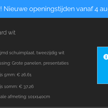
! Nieuwe openingstijden vanaf 4 au
rd wit
jmd schuimplaat, tweezijdig wit
sing: Grote panelen, presentaties
ijs 5mm: € 26,61
ijs 10mm: € 37,26
ale afmeting: 101x140cm