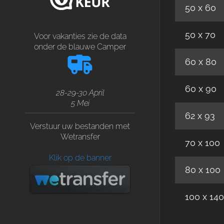
50 x 60
50 x 70
Voor vakanties zie de data
onder de blauwe Camper
60 x 80
60 x 90
28-29-30 April
5 Mei
62 x 93
Verstuur uw bestanden met
Wetransfer
70 x 100
Klik op de banner
80 x 100
100 x 140