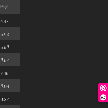
Prijs
 4,47
 5,03
 5,96
 6,52
 7,45
 8,94
9,7
 9,32