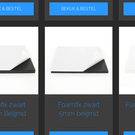
K & BESTEL
BEKIJK & BESTEL
ix zwart
Foamfix zwart
Fo
 Belijmd
5mm belijmd