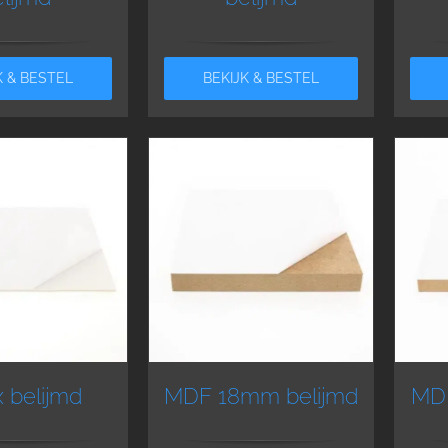
K & BESTEL
BEKIJK & BESTEL
x belijmd
MDF 18mm belijmd
MDF