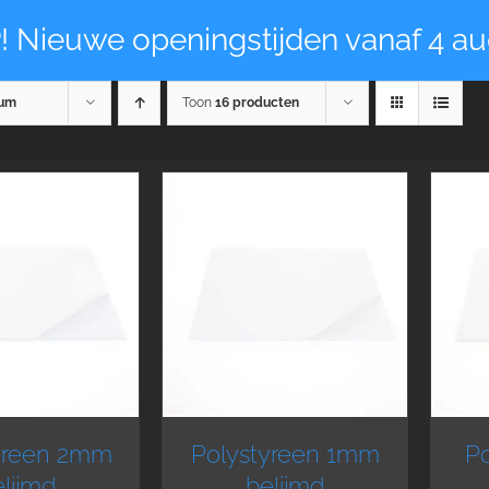
! Nieuwe openingstijden vanaf 4 au
um
Toon
16 producten
yreen 2mm
Polystyreen 1mm
Po
lijmd
belijmd