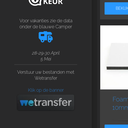
BEKIJ
Voor vakanties zie de data
onder de blauwe Camper
28-29-30 April
5 Mei
Verstuur uw bestanden met
Wetransfer
Klik op de banner
Foamf
10mm