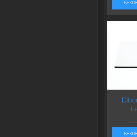
BEKIJ
Dib
be
BEKIJ