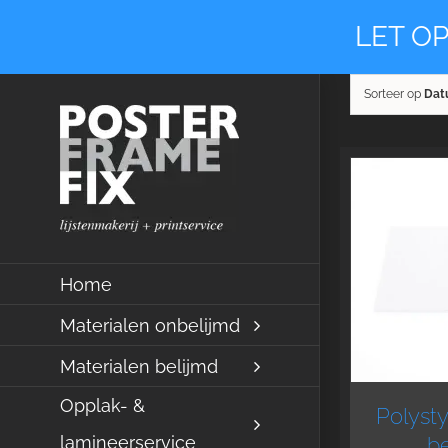
Ga
LET OP
naar
inhoud
Sorteer op
Dat
Home
Materialen onbelijmd
Materialen belijmd
Opplak- &
Polyst
lamineerservice
be