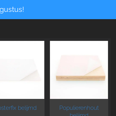
gustus!
sterfix belijmd
Populierenhout
belijmd