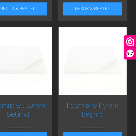
BEKIJK & BESTEL
BEKIJK & BESTEL
9,7
amfix wit 10mm
Foamfix wit 5mm
belijmd
belijmd