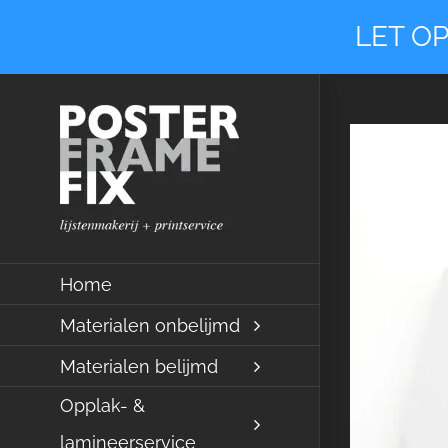
Ga
LET OP
naar
inhoud
Home
Materialen onbelijmd
Materialen belijmd
Opplak- &
lamineerservice