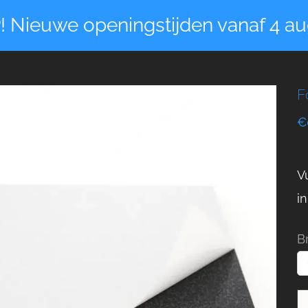
! Nieuwe openingstijden vanaf 4 au
F
€
V
in
B