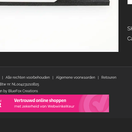
S
C
 | Alle rechten voorbehouden |
Algemene voorwaarden
|
Retouren
Btw nr: NL004231210B25
gn by
BlueFox Creations