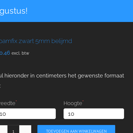
gustus!
oamfix zwart 5mm belijmd
0,46
excl. btw
ul hieronder in centimeters het gewenste formaat
:
reedte
Hoogte
TOEVOEGEN AAN WINKELWAGEN