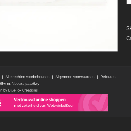
S
C
 | Alle rechten voorbehouden |
Algemene voorwaarden
|
Retouren
Btw nr: NL004231210B25
gn by
BlueFox Creations