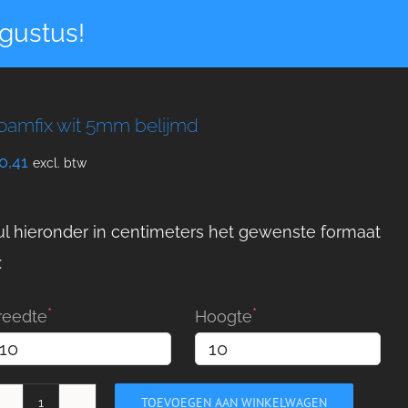
gustus!
oamfix wit 5mm belijmd
0,41
excl. btw
ul hieronder in centimeters het gewenste formaat
:
reedte
Hoogte
TOEVOEGEN AAN WINKELWAGEN