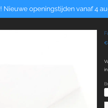
! Nieuwe openingstijden vanaf 4 au
F
€
V
in
B