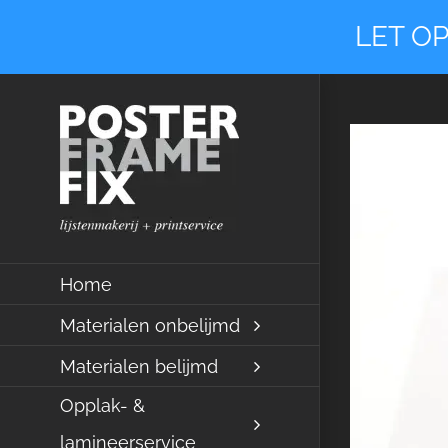
Ga
LET OP
naar
inhoud
Home
Materialen onbelijmd
Materialen belijmd
Opplak- &
lamineerservice