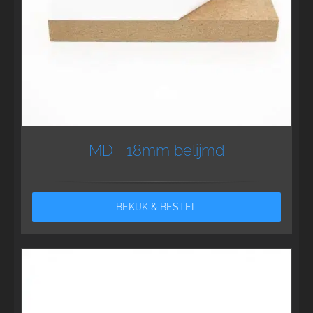
MDF 18mm belijmd
BEKIJK & BESTEL