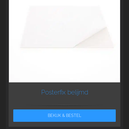
Posterfix belijmd
BEKIJK & BESTEL