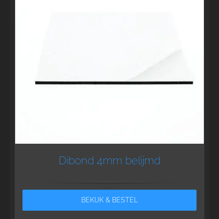
Dibond 4mm belijmd
BEKIJK & BESTEL