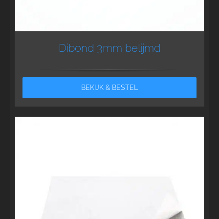
Dibond 3mm belijmd
BEKIJK & BESTEL