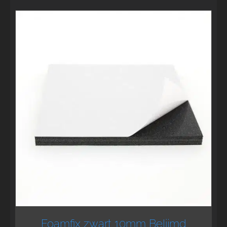
Foamfix zwart 10mm Belijmd