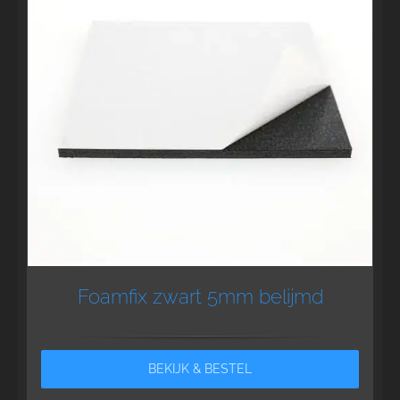
Foamfix zwart 5mm belijmd
BEKIJK & BESTEL