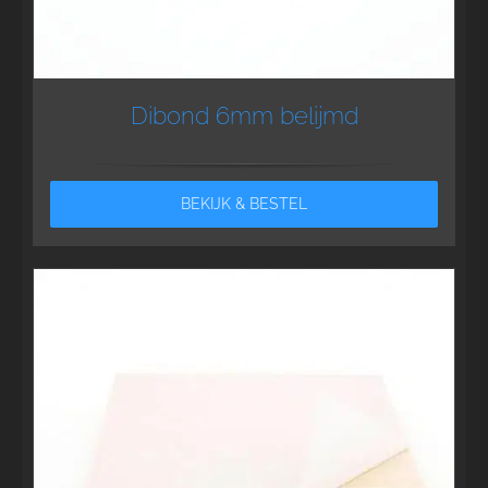
Dibond 6mm belijmd
BEKIJK & BESTEL