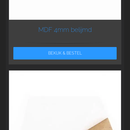
MDF 4mm belijmd
BEKIJK & BESTEL