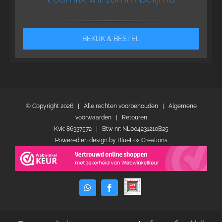
BEKIJK & BESTEL
© Copyright
2026 | Alle rechten voorbehouden |
Algemene
voorwaarden
|
Retouren
Kvk: 86337572 | Btw nr: NL004231210B25
Powered en design by
BlueFox Creations
WhatsApp
Facebook