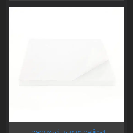
Foamfix wit 10mm belijmd