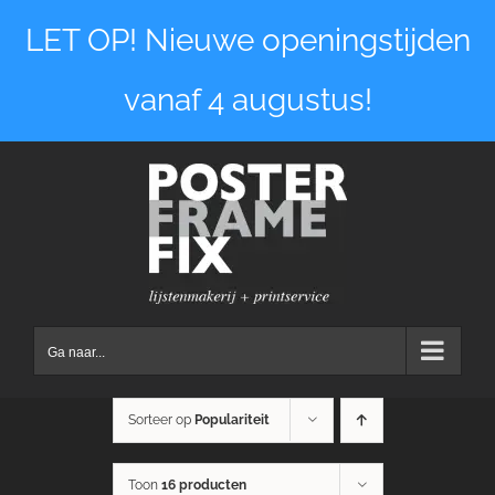
Ga
LET OP! Nieuwe openingstijden
naar
inhoud
vanaf 4 augustus!
Ga naar...
Sorteer op
Populariteit
Toon
16 producten