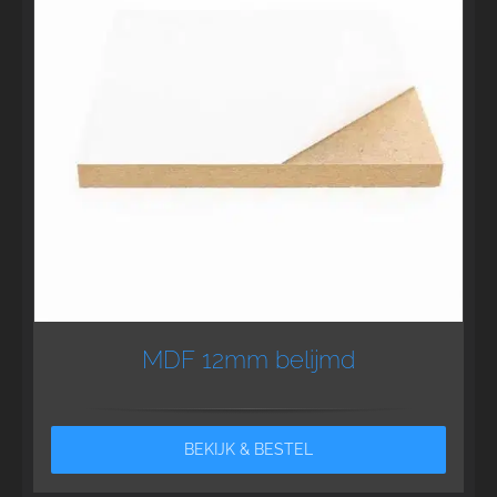
MDF 12mm belijmd
BEKIJK & BESTEL