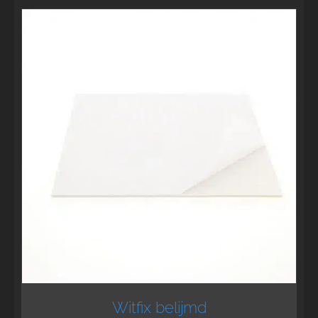
Witfix belijmd