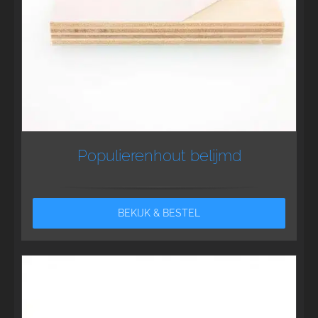
Populierenhout belijmd
BEKIJK & BESTEL