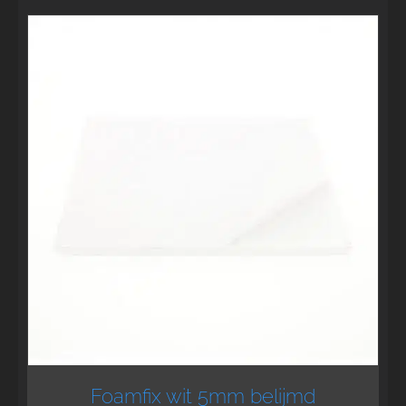
Foamfix wit 5mm belijmd