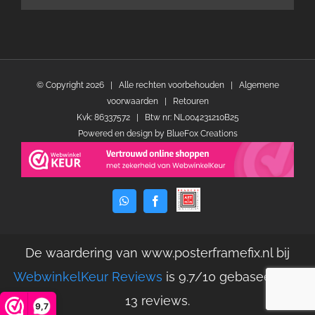
© Copyright
2026 | Alle rechten voorbehouden |
Algemene
voorwaarden
|
Retouren
Kvk: 86337572 | Btw nr: NL004231210B25
Powered en design by
BlueFox Creations
WhatsApp
Facebook
De waardering van www.posterframefix.nl bij
WebwinkelKeur Reviews
is 9.7/10 gebaseerd op
13 reviews.
9,7